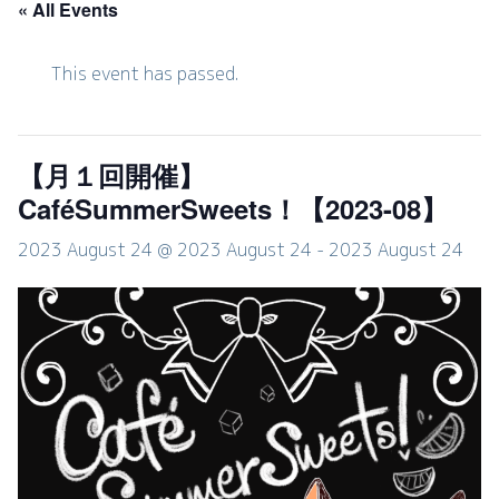
« All Events
This event has passed.
【月１回開催】
CaféSummerSweets！【2023-08】
2023 August 24 @ 2023 August 24
-
2023 August 24