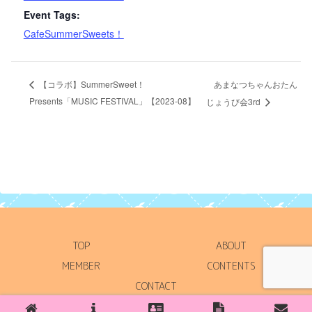
Event Tags:
CafeSummerSweets！
あまなつちゃんおたん
【コラボ】SummerSweet！
Presents「MUSIC FESTIVAL」【2023-08】
じょうび会3rd
TOP
ABOUT
MEMBER
CONTENTS
CONTACT
Copyright © 2021 SummerSweet！ All Rights Reserved.