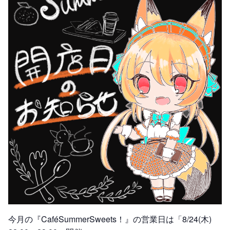
今月の『CaféSummerSweets！』の営業日は「8/24(木)