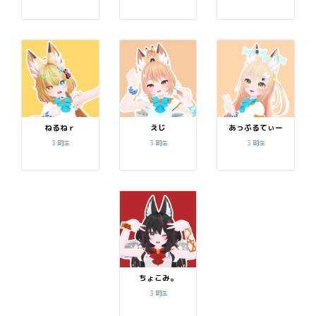
ねるねｒ
えじ
あっぷるてぃー
３期生
３期生
３期生
ちょこみ。
３期生