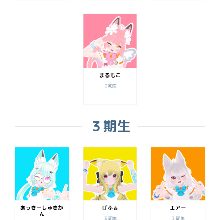
まるもこ
２期生
３期生
あっきーしゅきか
げふぁ
エアー
ん
３期生
３期生