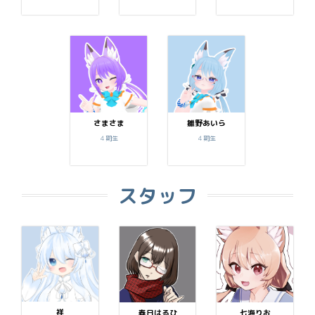
さまさま
雛野あいら
４期生
４期生
スタッフ
祥
春日はるひ
七海りお