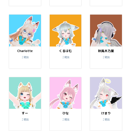
Charlotte
くるはむ
秋風木乃葉
２期生
２期生
２期生
すー
ひな
けまり
２期生
２期生
２期生