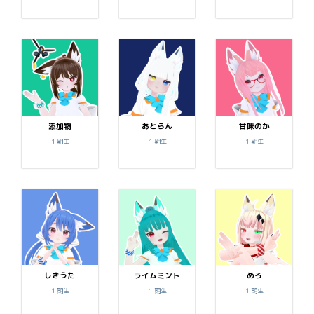
添加物
あとらん
甘味のか
１期生
１期生
１期生
しきうた
ライムミント
めろ
１期生
１期生
１期生