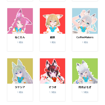
ねこたん
結咲
CoffeeMakers
１期生
１期生
１期生
ラケシア
さつき
狩月よもぎ
１期生
1.5期生
1.5期生