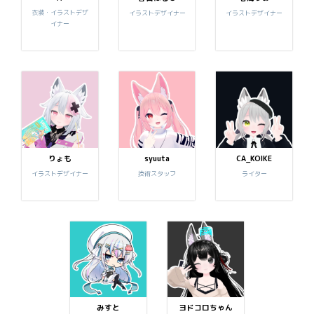
衣装・イラストデザ
イラストデザイナー
イラストデザイナー
イナー
りょも
syuuta
CA_KOIKE
イラストデザイナー
技術スタッフ
ライター
みすと
ヨドコロちゃん